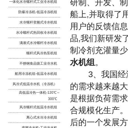
研制、开发、制
一体化水冷螺杆式工业冷水机组
船上,并取得了
防爆冷冻机-低温冷冻机组
水冷螺杆变频式冷水机组
用户的反馈信息
水冷螺杆式热回收冷水机组
品,我们新研发
满液式水冷螺杆冷水机组
制冷剂充灌量少
螺杆式风冷热泵机组
水机组
。
不锈钢食品级工业冷水机
3、我国经济
船用冷冻机组-低温冷水机组
的需求越来越大
风冷式低温冷水机（冷冻机）
高低温冷热一体机-120℃～
是根据负荷需求
300℃
风冷螺杆式低温冷水机组
合规模化生产。
离心式水冷冷水机组
后的一个发展方
变频冷水机-工业冷水机